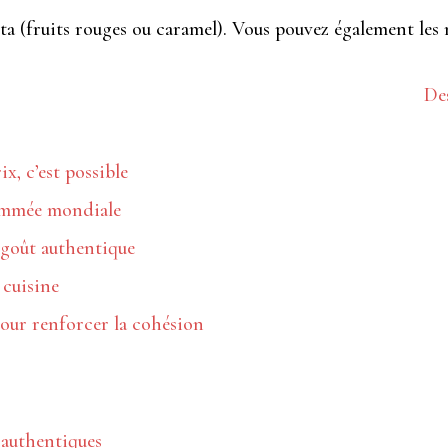
tta (fruits rouges ou caramel). Vous pouvez également le
Des
x, c’est possible
nommée mondiale
 goût authentique
 cuisine
pour renforcer la cohésion
t authentiques