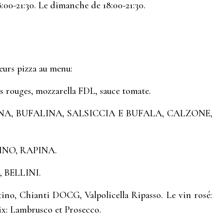
8:00-21:30. Le dimanche de 18:00-21:30.
eurs pizza au menu:
s rouges, mozzarella FDL, sauce tomate.
LETANA, BUFALINA, SALSICCIA E BUFALA, CALZONE,
PINO, RAPINA.
, BELLINI.
tino, Chianti DOCG, Valpolicella Ripasso. Le vin rosé:
ix: Lambrusco et Prosecco.