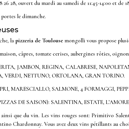
8 26 28, ouvert du mardi au samedi de 11:45-14:00 et de 1
ortes le dimanche.
euses
che, la
pizzeria de Toulouse
mongolli vous propose plusi
maison, câpres, tomate cerises, aubergines rôties, oignon
e: MARGHERITA, JAMBON, REGINA, CALABRESE, NAPO
, VERDI, NETTUNO, ORTOLANA, GRAN TORINO.
, CAPRI, MARESCIALLO, SALMONE, 4 FORMAGGI, PEP
ONE (PIZZAS DE SAISON): SALENTINA, ESTATE, L’AMORE
ainsi que du vin. Les vins rouges sont: Primitivo Salen
entino Chardonnay. Vous avez deux vins pétillants au cho