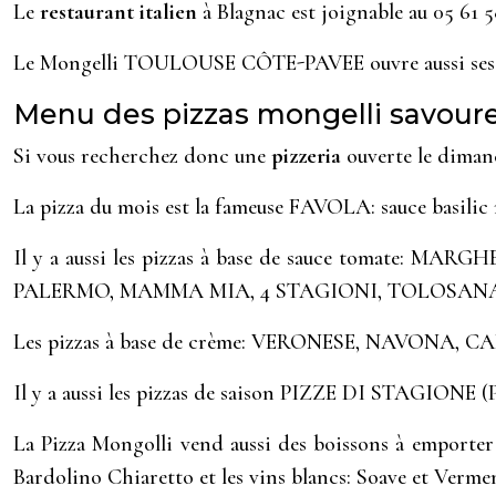
Le
restaurant italien
à Blagnac est joignable au 05 61 5
Le Mongelli TOULOUSE CÔTE-PAVEE ouvre aussi ses p
Menu des pizzas mongelli savour
Si vous recherchez donc une
pizzeria
ouverte le diman
La pizza du mois est la fameuse FAVOLA: sauce basilic 
Il y a aussi les pizzas à base de sauce tomat
PALERMO, MAMMA MIA, 4 STAGIONI, TOLOSANA
Les pizzas à base de crème: VERONESE, NAVONA
Il y a aussi les pizzas de saison PIZZE DI STAGI
La Pizza Mongolli vend aussi des boissons à emporter 
Bardolino Chiaretto et les vins blancs: Soave et Verm